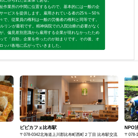
めに作られた企業体である。
祉作業所の中間に位置するもので、基本的には一般の企
サービスを提供します。雇用されている者の25％～50％
々で、従業員の権利は一般の労働者の権利と同等です。
のベルリンが最初です。精神病院での入院治療の必要がなく
が、偏見差別意識から雇用する企業が現れなかったため
って「自助」企業を作ったのが始まりです。その後、オ
ロッパ各地に広がっていきました。
ピピカフェ比布駅
NPO
〒078-0342北海道上川郡比布町西町２丁目 比布駅交流
〒078