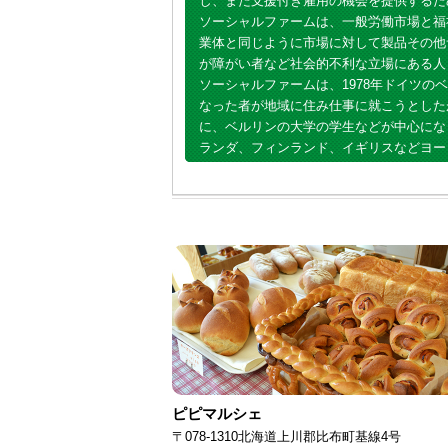
し、また支援付き雇用の機会を提供するた
ソーシャルファームは、一般労働市場と福
業体と同じように市場に対して製品その他
が障がい者など社会的不利な立場にある人
ソーシャルファームは、1978年ドイツ
なった者が地域に住み仕事に就こうとした
に、ベルリンの大学の学生などが中心にな
ランダ、フィンランド、イギリスなどヨー
ピピマルシェ
〒078-1310北海道上川郡比布町基線4号