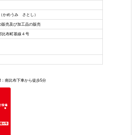
 （かめうみ さとし）
の販売及び加工品の販売
上川郡比布町基線４号
R：南比布下車から徒歩5分