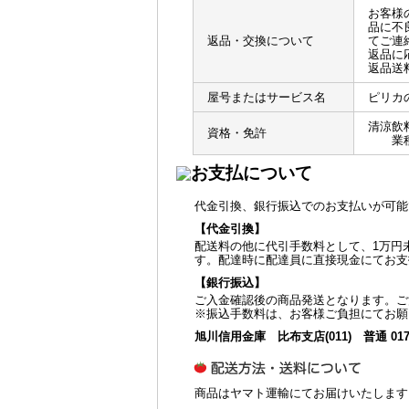
お客様
品に不
返品・交換について
てご連
返品に
返品送
屋号またはサービス名
ピリカ
清涼飲
資格・免許
業種番
代金引換、銀行振込でのお支払いが可能
【代金引換】
配送料の他に代引手数料として、1万円未
す。配達時に配達員に直接現金にてお支
【銀行振込】
ご入金確認後の商品発送となります。ご
※振込手数料は、お客様ご負担にてお願
旭川信用金庫 比布支店(011) 普通 01
商品はヤマト運輸にてお届けいたします