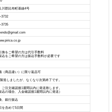
10
上川郡比布町基線4号
5-3732
5-3735
friends@gmail.com
ww.pirica.co.jp
引換をご希望の方は代引手数料
振込をご希望の方は振込手数料が必要です
備（商品違い）に限り返品可
00本製造しましたが、なくなり次第終了です。
、ご注文確認後1週間以内に発送致します。
振込の場合、入金確認後1週間以内に発送）
換、銀行振込
日を含めて5日間