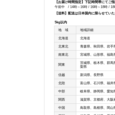
【お届け時間指定】下記時間帯にてご指
午前中 / 14時～16時 / 16時～18時 / 1
【送料】配送は日本国内に限らせていた
5kg以内
地 域
地域詳細
北海道
北海道
北東北
青森県、秋田県、岩手
南東北
宮城県、山形県、福島
茨城県、栃木県、群馬
関東
梨県
信越
新潟県、長野県
北陸
富山県、石川県、福井
中部
岐阜県、静岡県、愛知
関西
滋賀県、京都府、大阪
中国
鳥取県、島根県、岡山