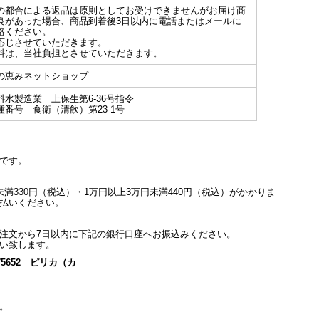
の都合による返品は原則としてお受けできませんがお届け商
良があった場合、商品到着後3日以内に電話またはメールに
絡ください。
応じさせていただきます。
料は、当社負担とさせていただきます。
の恵みネットショップ
料水製造業 上保生第6-36号指令
号 食衛（清飲）第23-1号
です。
満330円（税込）・1万円以上3万円未満440円（税込）がかかりま
払いください。
注文から7日以内に下記の銀行口座へお振込みください。
い致します。
75652 ピリカ（カ
。