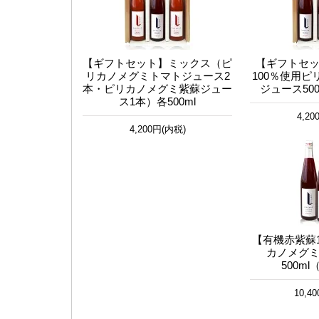
【ギフトセット】ミックス（ピ
【ギフトセ
リカノメグミトマトジュース2
100％使用
本・ピリカノメグミ紫蘇ジュー
ジュース50
ス1本）各500ml
4,2
4,200円(内税)
【有機赤紫蘇
カノメグ
500m
10,4