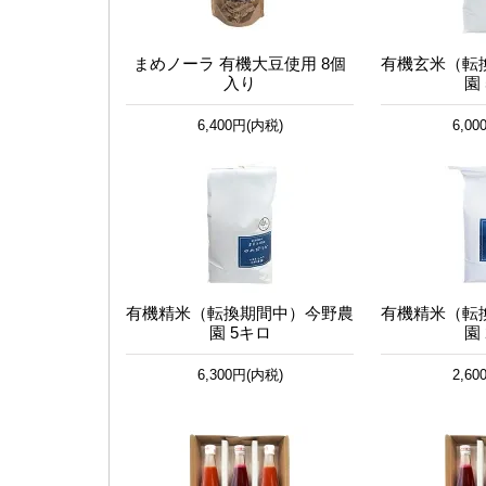
まめノーラ 有機大豆使用 8個
有機玄米（転
入り
園
6,400円(内税)
6,0
有機精米（転換期間中）今野農
有機精米（転
園 5キロ
園
6,300円(内税)
2,6