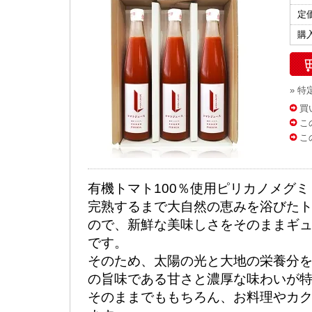
定
購
» 
買
こ
こ
有機トマト100％使用ピリカノメグミ
完熟するまで大自然の恵みを浴びた
ので、新鮮な美味しさをそのままギ
です。
そのため、太陽の光と大地の栄養分
の旨味である甘さと濃厚な味わいが
そのままでももちろん、お料理やカ