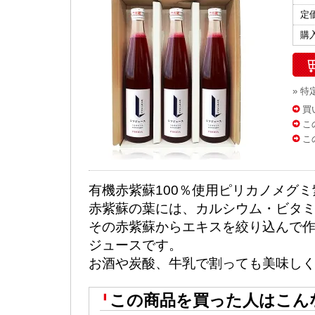
定
購
» 
買
こ
こ
有機赤紫蘇100％使用ピリカノメグミ
赤紫蘇の葉には、カルシウム・ビタ
その赤紫蘇からエキスを絞り込んで
ジュースです。
お酒や炭酸、牛乳で割っても美味しく
この商品を買った人はこん