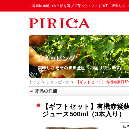
北海道比布町の大自然を浴びて育ったトマトを加工・販売してい
トップ
＞
ショッピング
＞
【ギフトセット】有機赤紫蘇10
【ギフトセット】有機赤紫蘇
ジュース500ml（3本入り）
販